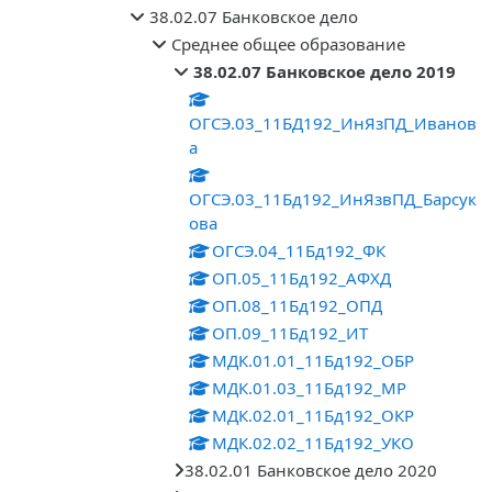
38.02.07 Банковское дело
Среднее общее образование
38.02.07 Банковское дело 2019
ОГСЭ.03_11БД192_ИнЯзПД_Иванов
а
ОГСЭ.03_11Бд192_ИнЯзвПД_Барсук
ова
ОГСЭ.04_11Бд192_ФК
ОП.05_11Бд192_АФХД
ОП.08_11Бд192_ОПД
ОП.09_11Бд192_ИТ
МДК.01.01_11Бд192_ОБР
МДК.01.03_11Бд192_МР
МДК.02.01_11Бд192_ОКР
МДК.02.02_11Бд192_УКО
38.02.01 Банковское дело 2020