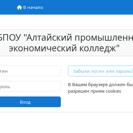
В начало
В начало
БПОУ "Алтайский промышленн
экономический колледж"
ин
Забыли логин или пароль
оль
В Вашем браузере должен бы
разрешен прием cookies
Вход