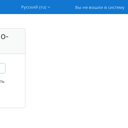
Русский ‎(ru)‎
Вы не вошли в систему
о-
?
ть