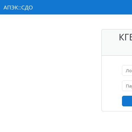
Перейти к основному содержанию
АПЭК::СДО
КГ
Лог
Пар