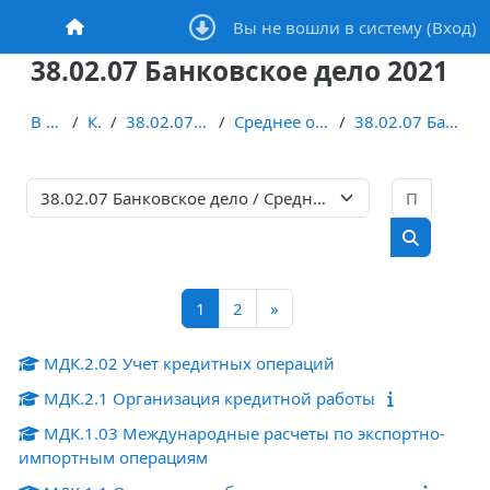
Перейти к основному содержанию
Вы не вошли в систему (
Вход
)
В начало
38.02.07 Банковское дело 2021
В начало
Курсы
38.02.07 Банковское дело
Среднее общее образование
38.02.07 Банковское дело 2021
Поиск 
Категории курсов
Поиск кур
Страница 1
Страница 2
Следующая страница
1
2
»
МДК.2.02 Учет кредитных операций
МДК.2.1 Организация кредитной работы
МДК.1.03 Международные расчеты по экспортно-
импортным операциям