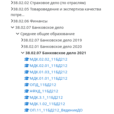
38.02.02 Страховое дело (по отраслям)
38.02.05 Товароведение и экспертиза качества
потре...
38.02.06 Финансы
38.02.07 Банковское дело
Среднее общее образование
38.02.07 Банковское дело 2019
38.02.01 Банковское дело 2020
38.02.07 Банковское дело 2021
МДК.02.02_11БД212
МДК.02.01_11БД212
МДК.01.03_11БД212
МДК.01.01_11БД212
ОПД_11БД212
АФХД_11БД212
МДК.3.1_11БД212
МДК.1.02_11БД212
ОП.11_11БД212_ВедениеДО