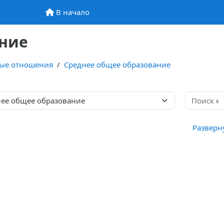
В начало
В начало
ание
ные отношения
Среднее общее образование
Разверн