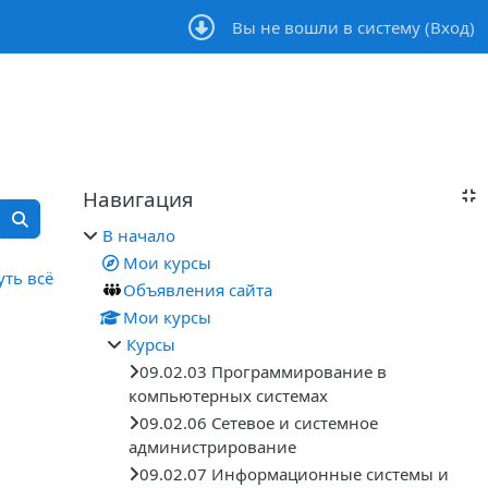
Вы не вошли в систему (
Вход
)
Блоки
Навигация
Пропустить Навигация
Поиск курса
В начало
Поиск курса
Мои курсы
уть всё
Объявления сайта
Мои курсы
Курсы
09.02.03 Программирование в
компьютерных системах
09.02.06 Сетевое и системное
администрирование
09.02.07 Информационные системы и