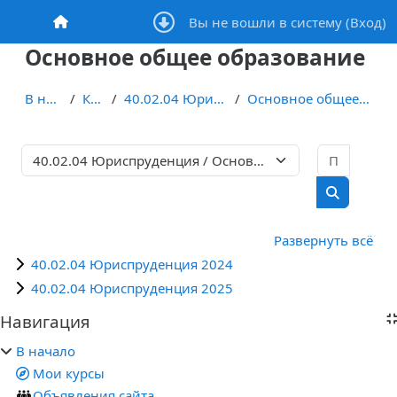
Перейти к основному содержанию
Вы не вошли в систему (
Вход
)
В начало
Основное общее образование
В начало
Курсы
40.02.04 Юриспруденция
Основное общее образование
Поиск 
Категории курсов
Поиск кур
Развернуть всё
40.02.04 Юриспруденция 2024
40.02.04 Юриспруденция 2025
Блоки
Навигация
Пропустить Навигация
В начало
Мои курсы
Объявления сайта