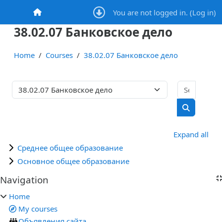
Skip to main content
You are not logged in. (
Log in
)
Home
38.02.07 Банковское дело
Home
Courses
38.02.07 Банковское дело
Search 
Course categories
Search co
Expand all
Среднее общее образование
Основное общее образование
Blocks
Navigation
Skip Navigation
Home
My courses
Объявления сайта