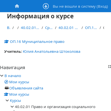
Перейти к основному содержанию
Вы не вошли в систему (
Вход
)
В начало
Информация о курсе
В начало
Курсы
40.02.01 Право и организация социального обеспечения
Среднее общее образование
40.02.01 Право и организация социального обеспечения 2021
ОП.16 Муниципальное право_11ПСО212
Описание
ОП.16 Муниципальное право
Учитель:
Юлия Анатольевна Штоколова
Блоки
Навигация
Пропустить Навигация
В начало
Мои курсы
Объявления сайта
Мои курсы
Курсы
40.02.01 Право и организация социального