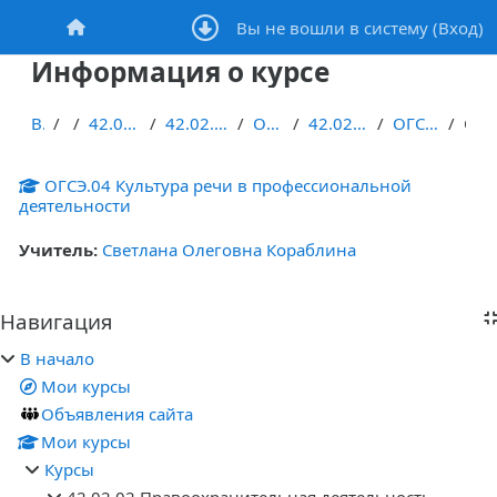
Перейти к основному содержанию
Вы не вошли в систему (
Вход
)
В начало
Информация о курсе
В начало
Курсы
42.02.02 Правоохранительная деятельность
42.02.02 Правоохранительная деятельность ОЧНОЕ
Основное общее образование
42.02.02 Правоохранительная деятельность 2019
ОГСЭ.04_9ПД191/192_Культура речи в ПД
Описание
ОГСЭ.04 Культура речи в профессиональной
деятельности
Учитель:
Светлана Олеговна Кораблина
Блоки
Навигация
Пропустить Навигация
В начало
Мои курсы
Объявления сайта
Мои курсы
Курсы
42.02.02 Правоохранительная деятельность