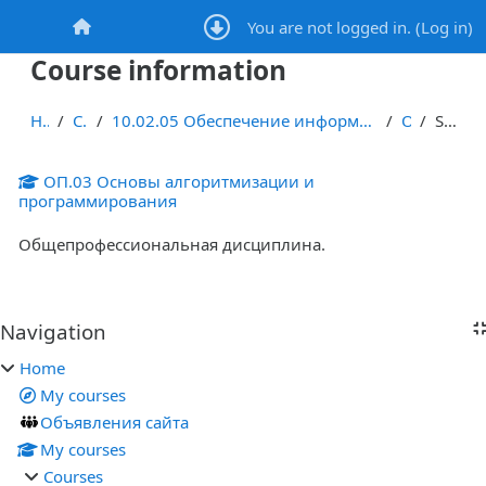
Skip to main content
You are not logged in. (
Log in
)
Home
Course information
Home
Courses
10.02.05 Обеспечение информационной безопасности автоматизированных систем
ОАиП
Summary
ОП.03 Основы алгоритмизации и
программирования
Общепрофессиональная дисциплина.
Blocks
Navigation
Skip Navigation
Home
My courses
Объявления сайта
My courses
Courses