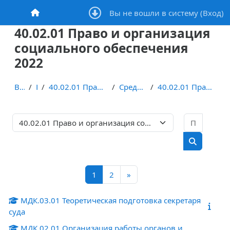
Перейти к основному содержанию
Вы не вошли в систему (
Вход
)
В начало
40.02.01 Право и организация
социального обеспечения
2022
В начало
Курсы
40.02.01 Право и организация социального обеспечения
Среднее общее образование
40.02.01 Право и организация социального обеспечен...
Поиск 
Категории курсов
Поиск кур
Страница 1
Страница 2
Следующая страница
1
2
»
МДК.03.01 Теоретическая подготовка секретаря
суда
МДК.02.01 Организация работы органов и