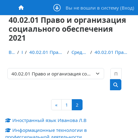
Перейти к основному содержанию
Вы не вошли в систему (
Вход
)
В начало
40.02.01 Право и организация
социального обеспечения
2021
В начало
Курсы
40.02.01 Право и организация социального обеспечения
Среднее общее образование
40.02.01 Право и организация социального обеспечен...
Поиск 
Категории курсов
Поиск кур
Предыдущая страница
Страница 1
Страница 2
«
1
2
Иностранный язык Иванова Л.В
Информационные технологии в
профессиональной деятельности