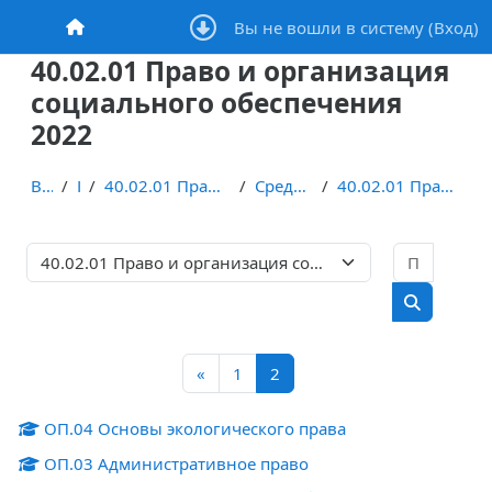
Перейти к основному содержанию
Вы не вошли в систему (
Вход
)
В начало
40.02.01 Право и организация
социального обеспечения
2022
В начало
Курсы
40.02.01 Право и организация социального обеспечения
Среднее общее образование
40.02.01 Право и организация социального обеспечен...
Поиск 
Категории курсов
Поиск кур
Предыдущая страница
Страница 1
Страница 2
«
1
2
ОП.04 Основы экологического права
ОП.03 Административное право