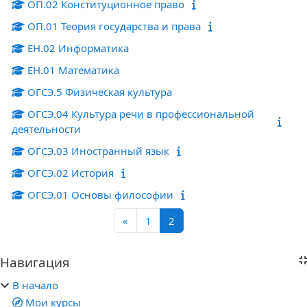
ОП.02 Конституционное право
ОП.01 Теория государства и права
ЕН.02 Информатика
ЕН.01 Математика
ОГСЭ.5 Физическая культура
ОГСЭ.04 Культура речи в профессиональной
деятельности
ОГСЭ.03 Иностранный язык
ОГСЭ.02 История
ОГСЭ.01 Основы философии
Предыдущая страница
Страница 1
Страница 2
«
1
2
Блоки
Навигация
Пропустить Навигация
В начало
Мои курсы