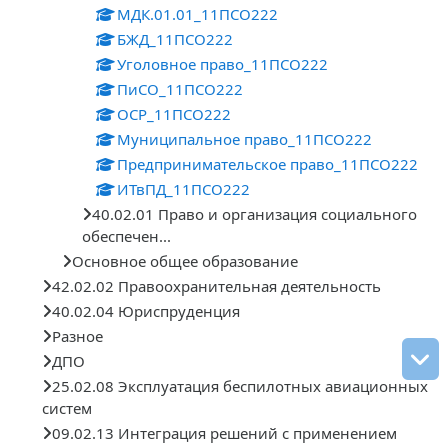
МДК.01.01_11ПСО222
БЖД_11ПСО222
Уголовное право_11ПСО222
ПиСО_11ПСО222
ОСР_11ПСО222
Муниципальное право_11ПСО222
Предпринимательское право_11ПСО222
ИТвПД_11ПСО222
40.02.01 Право и организация социального
обеспечен...
Основное общее образование
42.02.02 Правоохранительная деятельность
40.02.04 Юриспруденция
Разное
ДПО
25.02.08 Эксплуатация беспилотных авиационных
систем
09.02.13 Интеграция решений с применением